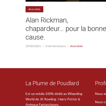
Anecdote
Alan Rickman,
chapardeur… pour la bonn
cause.
23/02/2021
2 min de lecture
Anecdote
La Plume de Poudlard
Prof
Est un média 100% dédié au Wizarding
Nous e
World de JK Rowling : Harry Potter &
Nous c
Animaux Fantastiques.