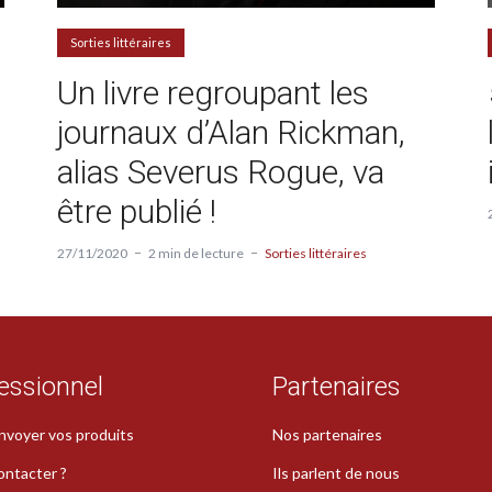
Sorties littéraires
Un livre regroupant les
e
journaux d’Alan Rickman,
alias Severus Rogue, va
être publié !
27/11/2020
2 min de lecture
Sorties littéraires
essionnel
Partenaires
nvoyer vos produits
Nos partenaires
ontacter ?
Ils parlent de nous