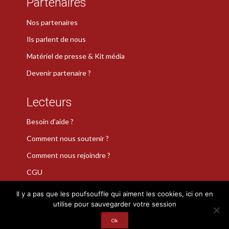
Partenaires
Nos partenaires
Ils parlent de nous
Matériel de presse & Kit média
Devenir partenaire ?
Lecteurs
Besoin d’aide ?
Comment nous soutenir ?
Comment nous rejoindre ?
CGU
Il y a pas que les poufsouffle qui aiment les cookies, ici on en
utilise pour sauvegarder votre session
La Plume de Poudlard est une marque déposée · Copyright 2026
Ok
· Tous droits réservés