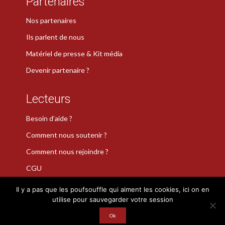
Partenaires
Nos partenaires
Ils parlent de nous
Matériel de presse & Kit média
Devenir partenaire ?
Lecteurs
Besoin d’aide ?
Comment nous soutenir ?
Comment nous rejoindre ?
CGU
Il y a pas que les poufsouffle qui aiment les cookies, ici on en
utilise pour sauvegarder votre session
La Plume de Poudlard est une marque déposée · Copyright 2026
Ok
· Tous droits réservés