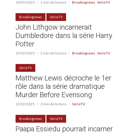
18/05/2025
1 min de lecture
Breakingnews
SérieTV
Breakingnews
SérieTV
John Lithgow incarnerait
Dumbledore dans la série Harry
Potter
13/02/2025
2 min de lecture
Breakingnews
SérieTV
SérieTV
Matthew Lewis décroche le 1er
rôle dans la série dramatique
Murder Before Evensong
12/02/2025
2 min de lecture
SérieTV
Breakingnews
SérieTV
Paapa Essiedu pourrait incarner