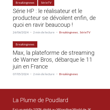
Breakingnews
SérieTV
Série HP : le réalisateur et le
producteur se dévoilent enfin, de
quoi en ravir beaucoup !
26/06/2024
2 min de lecture
Breakingnews
SérieTV
Breakingnews
Max, la plateforme de streaming
de Warner Bros, débarque le 11
juin en France
07/05/2024
2 min de lecture
Breakingnews
La Plume de Poudlard
Est un média 100% dédié au Wizarding World de JK