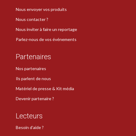
Nous envoyer vos produits
Nous contacter ?
Nous inviter à faire un reportage
Parlez-nous de vos événements
Partenaires
Nos partenaires
Ils parlent de nous
Matériel de presse & Kit média
Devenir partenaire ?
Lecteurs
Besoin d’aide ?