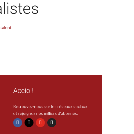
alistes
 talent
Accio !
Retrouvez-nous sur les réseaux sociaux
et rejoignez nos milliers d'abonnés.