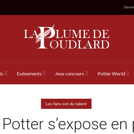
Devene
ts
Evénements
Jeux concours
Potter World
Les fans ont du talent
 Potter s’expose en 