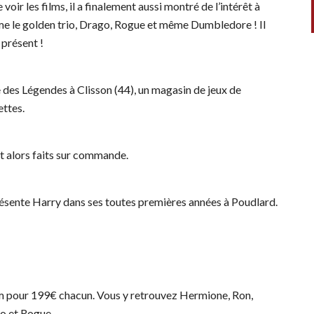
e voir les films, il a finalement aussi montré de l’intérêt à
me le golden trio, Drago, Rogue et même Dumbledore ! Il
 présent !
 des Légendes à Clisson (44), un magasin de jeux de
ettes.
t alors faits sur commande.
eprésente Harry dans ses toutes premières années à Poudlard.
cm pour 199€ chacun. Vous y retrouvez Hermione, Ron,
go et Rogue.