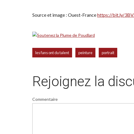
Source et image : Ouest-France
https://bit.ly/3BV
,
,
les fans ont du talent
peinture
portrait
Rejoignez la dis
Commentaire