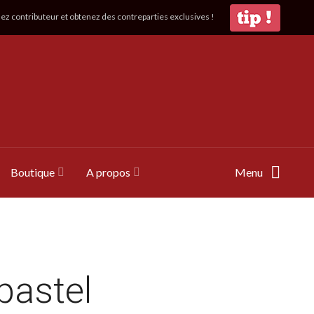
z contributeur et obtenez des contreparties exclusives !
Boutique
A propos
Menu
pastel