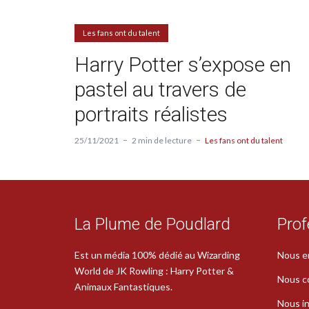
Les fans ont du talent
Harry Potter s’expose en
pastel au travers de
portraits réalistes
25/11/2021
2 min de lecture
Les fans ont du talent
La Plume de Poudlard
Prof
Est un média 100% dédié au Wizarding
Nous e
World de JK Rowling : Harry Potter &
Nous c
Animaux Fantastiques.
Nous in