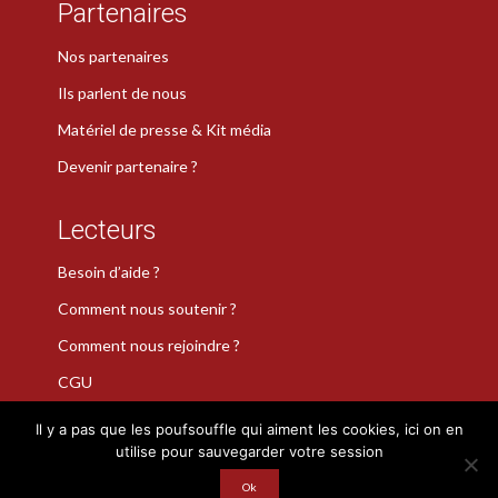
Partenaires
Nos partenaires
Ils parlent de nous
Matériel de presse & Kit média
Devenir partenaire ?
Lecteurs
Besoin d’aide ?
Comment nous soutenir ?
Comment nous rejoindre ?
CGU
Il y a pas que les poufsouffle qui aiment les cookies, ici on en
utilise pour sauvegarder votre session
La Plume de Poudlard est une marque déposée · Copyright 2026
Ok
· Tous droits réservés