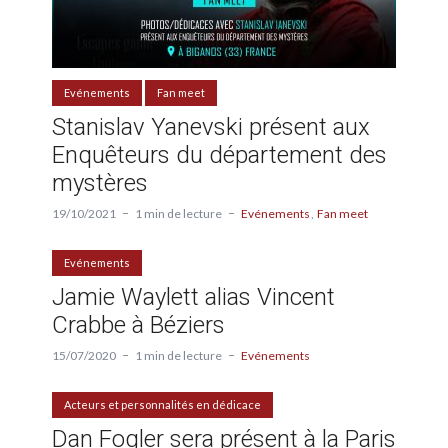
Evénements
Fan meet
Stanislav Yanevski présent aux
Enquêteurs du département des
mystères
19/10/2021
1 min de lecture
Evénements
Fan meet
Evénements
Jamie Waylett alias Vincent
Crabbe à Béziers
15/07/2020
1 min de lecture
Evénements
Acteurs et personnalités en dédicace
Dan Fogler sera présent à la Paris