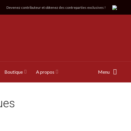
Devenez contributeur et obtenez des contreparties exclusives !
Boutique
A propos
Menu
ues