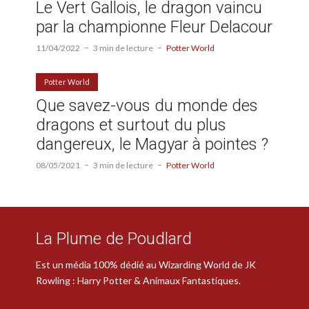
Le Vert Gallois, le dragon vaincu
par la championne Fleur Delacour
11/04/2022
3 min de lecture
Potter World
Potter World
Que savez-vous du monde des
dragons et surtout du plus
dangereux, le Magyar à pointes ?
08/05/2021
3 min de lecture
Potter World
La Plume de Poudlard
Est un média 100% dédié au Wizarding World de JK
Rowling : Harry Potter & Animaux Fantastiques.