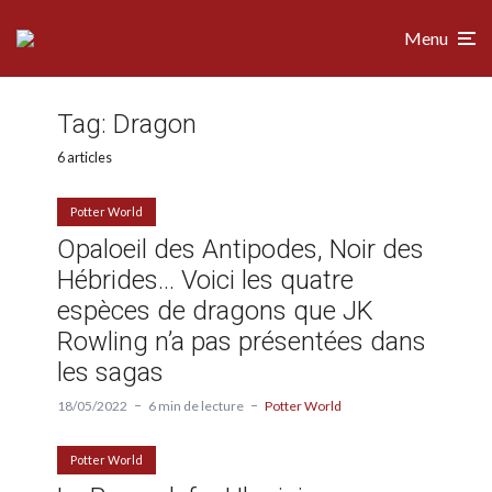
Menu
Tag:
Dragon
6 articles
Potter World
Opaloeil des Antipodes, Noir des
Hébrides… Voici les quatre
espèces de dragons que JK
Rowling n’a pas présentées dans
les sagas
18/05/2022
6 min de lecture
Potter World
Potter World