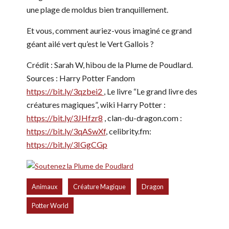
une plage de moldus bien tranquillement.
Et vous, comment auriez-vous imaginé ce grand
géant ailé vert qu’est le Vert Gallois ?
Crédit : Sarah W, hibou de la Plume de Poudlard.
Sources : Harry Potter Fandom
https://bit.ly/3qzbei2
, Le livre “Le grand livre des
créatures magiques”, wiki Harry Potter :
https://bit.ly/3JHfzr8
, clan-du-dragon.com :
https://bit.ly/3qASwXf
, celibrity.fm:
https://bit.ly/3IGgCGp
,
,
,
Animaux
Créature Magique
Dragon
Potter World