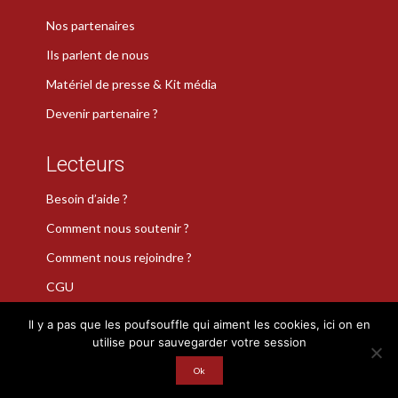
Nos partenaires
Ils parlent de nous
Matériel de presse & Kit média
Devenir partenaire ?
Lecteurs
Besoin d’aide ?
Comment nous soutenir ?
Comment nous rejoindre ?
CGU
Il y a pas que les poufsouffle qui aiment les cookies, ici on en
utilise pour sauvegarder votre session
La Plume de Poudlard est une marque déposée · Copyright 2026
Ok
· Tous droits réservés