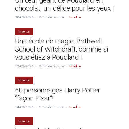
Un œuf géant de Poudlard en
chocolat, un délice pour les yeux !
30/03/2021
2 min de lecture
Insolite
Insolite
Une école de magie, Bothwell
School of Witchcraft, comme si
vous étiez à Poudlard !
12/03/2021
2 min de lecture
Insolite
Insolite
60 personnages Harry Potter
“façon Pixar”!
14/02/2021
1 min de lecture
Insolite
Insolite