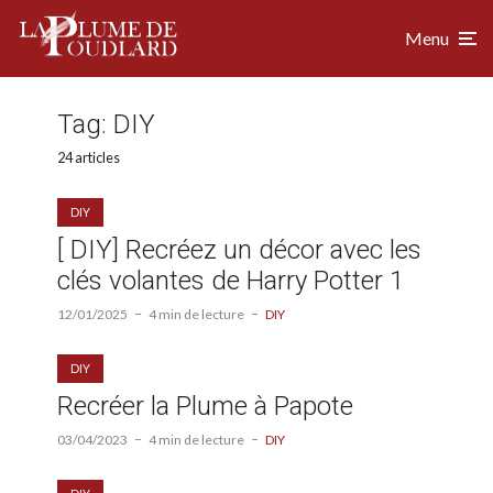
Menu
Tag:
DIY
24 articles
DIY
[ DIY] Recréez un décor avec les
clés volantes de Harry Potter 1
12/01/2025
4 min de lecture
DIY
DIY
Recréer la Plume à Papote
03/04/2023
4 min de lecture
DIY