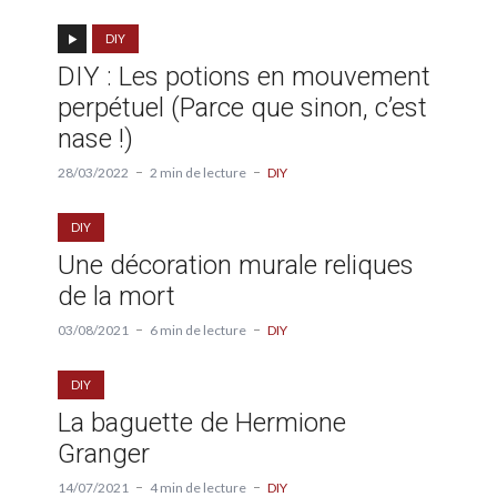
DIY
DIY : Les potions en mouvement
perpétuel (Parce que sinon, c’est
nase !)
28/03/2022
2 min de lecture
DIY
DIY
Une décoration murale reliques
de la mort
03/08/2021
6 min de lecture
DIY
DIY
La baguette de Hermione
Granger
14/07/2021
4 min de lecture
DIY