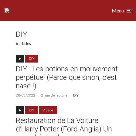
Menu
DIY
6 articles
DIY
DIY : Les potions en mouvement
perpétuel (Parce que sinon, c’est
nase !)
28/03/2022
2 min de lecture
DIY
DIY
Vidéos
Restauration de La Voiture
d’Harry Potter (Ford Anglia) Un