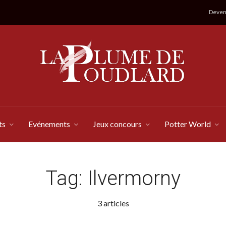
Devene
ts
Evénements
Jeux concours
Potter World
Tag:
Ilvermorny
3 articles