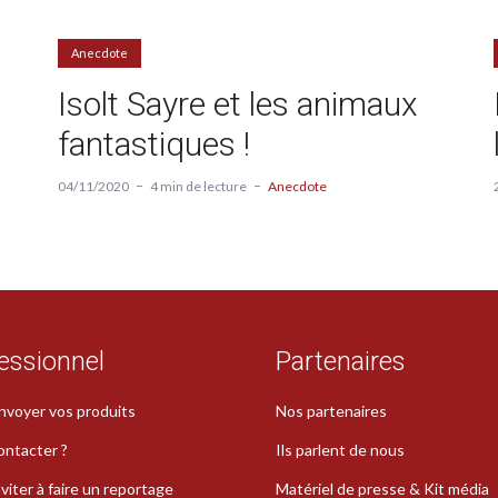
Anecdote
Isolt Sayre et les animaux
fantastiques !
04/11/2020
4 min de lecture
Anecdote
essionnel
Partenaires
nvoyer vos produits
Nos partenaires
ontacter ?
Ils parlent de nous
viter à faire un reportage
Matériel de presse & Kit média