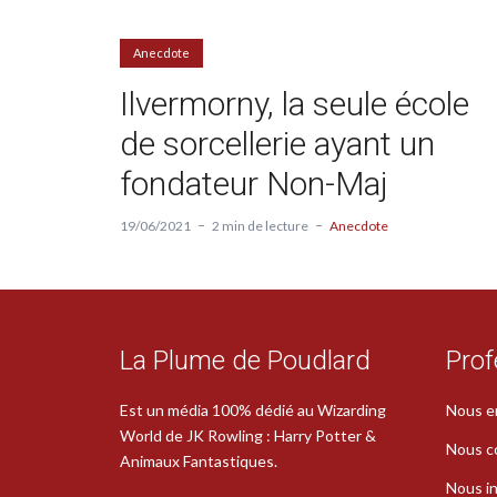
Anecdote
Ilvermorny, la seule école
de sorcellerie ayant un
fondateur Non-Maj
19/06/2021
2 min de lecture
Anecdote
La Plume de Poudlard
Prof
Est un média 100% dédié au Wizarding
Nous e
World de JK Rowling : Harry Potter &
Nous c
Animaux Fantastiques.
Nous in