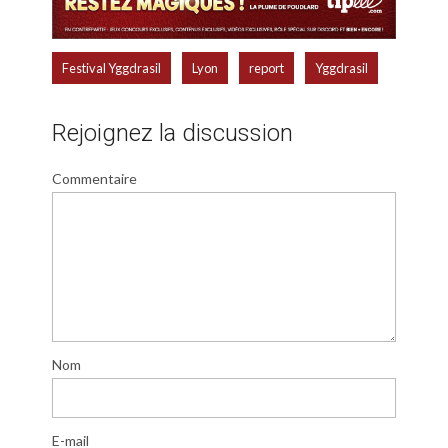
,
,
,
Festival Yggdrasil
Lyon
report
Yggdrasil
Rejoignez la discussion
Commentaire
Nom
E-mail