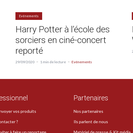
Evénements
Harry Potter à l’école des
sorciers en ciné-concert
reporté
29/09/2020
1 min de lecture
Evénements
essionnel
Partenaires
nvoyer vos produits
Nos partenaires
ontacter ?
Ils parlent de nous
viter à faire un reportage
Matériel de presse & Kit média