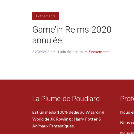
Evénements
Game’in Reims 2020
annulée
29/09/2020
1 min de lecture
Evénements
La Plume de Poudlard
Prof
Est un média 100% dédié au Wizarding
Nous e
World de JK Rowling : Harry Potter &
Nous c
Animaux Fantastiques.
Nous in