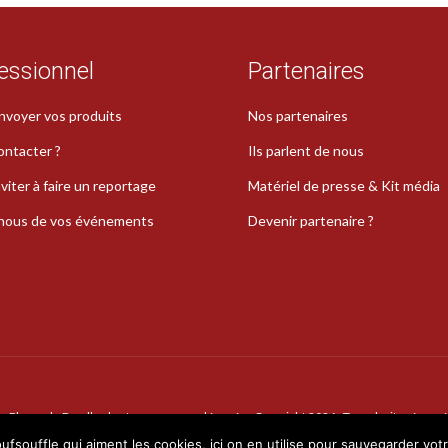
essionnel
Partenaires
nvoyer vos produits
Nos partenaires
ontacter ?
Ils parlent de nous
viter à faire un reportage
Matériel de presse & Kit média
-nous de vos événements
Devenir partenaire ?
La Plume de Poudlard est une marque déposée · Copyright 2026 · Tous droits réservé
oufsouffle qui aiment les cookies, ici on en utilise pour sauvegarder vot