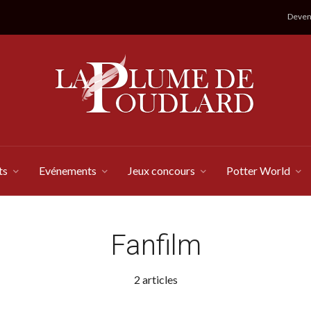
Devene
ts
Evénements
Jeux concours
Potter World
Fanfilm
2 articles