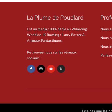
La Plume de Poudlard
Prof
Est un média 100% dédié au Wizarding
Nous e
World de JK Rowling : Harry Potter &
Nous c
Animaux Fantastiques.
Nous in
Retrouvez-nous sur les réseaux
Parlez
sociaux :
Il y a pas que les p