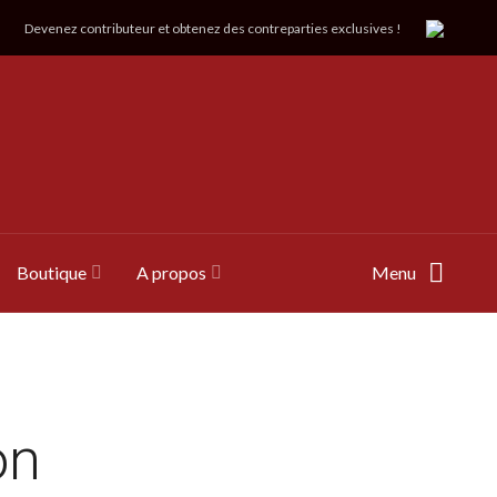
Devenez contributeur et obtenez des contreparties exclusives !
Boutique
A propos
Menu
on