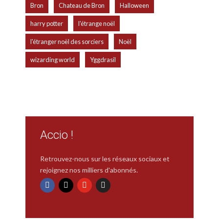
,
,
,
Bron
Chateau de Bron
Halloween
,
,
harry potter
l'étrange noël
,
,
l'étranger noël des sorciers
Noël
,
wizarding world
Yggdrasil
Accio !
Retrouvez-nous sur les réseaux sociaux et
rejoignez nos milliers d'abonnés.