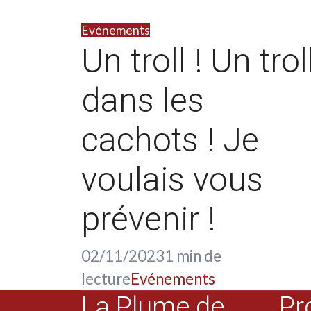
Evénements
Un troll ! Un trol
dans les
cachots ! Je
voulais vous
prévenir !
02/11/2023
1 min de
lecture
Evénements
La Plume de
Pr