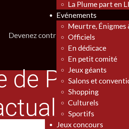
La Plume part en L
Evénements
Meurtre, Énigmes &
Devenez contributeur et obtenez des 
Officiels
En dédicace
En petit comité
Jeux géants
Salons et conventi
Shopping
Culturels
Sportifs
Jeux concours