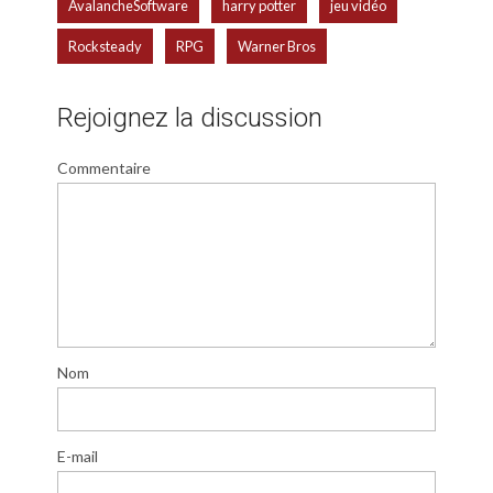
,
,
,
AvalancheSoftware
harry potter
jeu vidéo
,
,
Rocksteady
RPG
Warner Bros
Rejoignez la discussion
Commentaire
Nom
E-mail