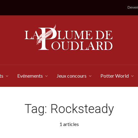
Devene
ts
Evénements
Jeux concours
Potter World
Tag:
Rocksteady
1 articles