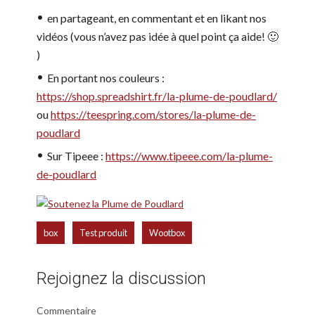
en partageant, en commentant et en likant nos
vidéos (vous n’avez pas idée à quel point ça aide! 🙂
)
En portant nos couleurs :
https://shop.spreadshirt.fr/la-plume-de-poudlard/
ou
https://teespring.com/stores/la-plume-de-
poudlard
Sur Tipeee :
https://www.tipeee.com/la-plume-
de-poudlard
,
,
box
Test produit
Wootbox
Rejoignez la discussion
Commentaire