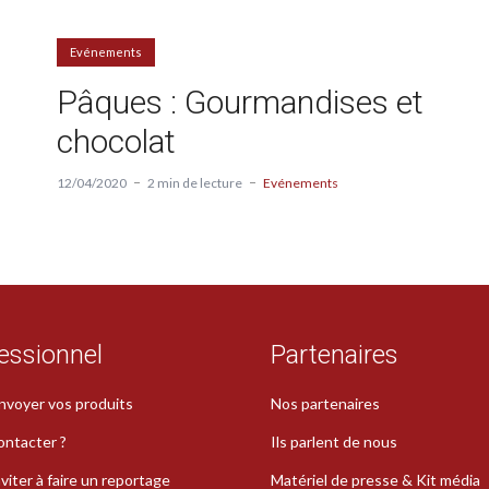
Evénements
Pâques : Gourmandises et
chocolat
12/04/2020
2 min de lecture
Evénements
essionnel
Partenaires
nvoyer vos produits
Nos partenaires
ontacter ?
Ils parlent de nous
viter à faire un reportage
Matériel de presse & Kit média