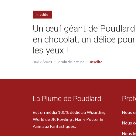
Insolite
Un œuf géant de Poudlard
en chocolat, un délice pour
les yeux !
30/03/2021
2 min de lecture
Insolite
La Plume de Poudlard
Prof
Est un média 100% dédié au Wizarding
Nous e
World de JK Rowling : Harry Potter &
Nous c
Animaux Fantastiques.
Nous in