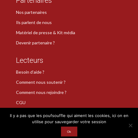
Partenaires
Nos partenaires
Ils parlent de nous
Matériel de presse & Kit média
Devenir partenaire ?
Lecteurs
Besoin d’aide ?
Comment nous soutenir ?
Comment nous rejoindre ?
CGU
Il y a pas que les poufsouffle qui aiment les cookies, ici on en
utilise pour sauvegarder votre session
La Plume de Poudlard est une marque déposée · Copyright 2026
Ok
· Tous droits réservés