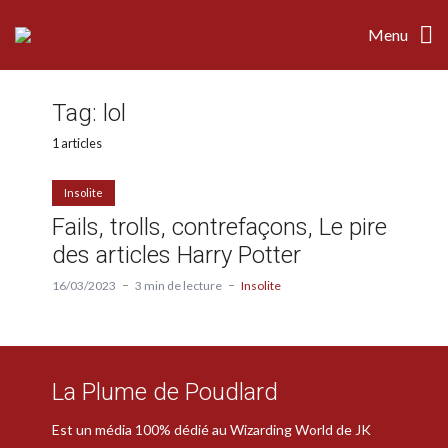
Menu
Tag:
lol
1 articles
Insolite
Fails, trolls, contrefaçons, Le pire
des articles Harry Potter
16/03/2023
3 min de lecture
Insolite
La Plume de Poudlard
Est un média 100% dédié au Wizarding World de JK