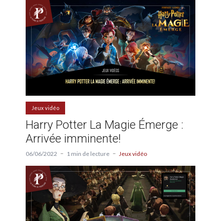
Jeux vidéo
Harry Potter La Magie Émerge :
Arrivée imminente!
06/06/2022
1 min de lecture
Jeux vidéo