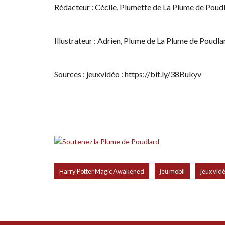
Rédacteur : Cécile, Plumette de La Plume de Poud
Illustrateur : Adrien, Plume de La Plume de Poudla
Sources : jeuxvidéo : https://bit.ly/38Bukyv
,
,
Harry Potter Magic Awakened
jeu mobil
jeux vid