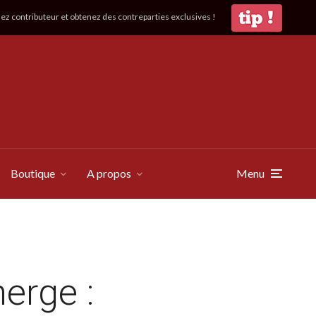
z contributeur et obtenez des contreparties exclusives !
Boutique
A propos
Menu
erge :