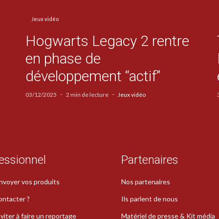
Jeux vidéo
Hogwarts Legacy 2 rentre
en phase de
développement “actif”
03/12/2025
2 min de lecture
Jeux vidéo
essionnel
Partenaires
nvoyer vos produits
Nos partenaires
ontacter ?
Ils parlent de nous
viter à faire un reportage
Matériel de presse & Kit média