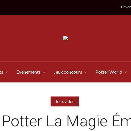
Devene
ts
Evénements
Jeux concours
Potter World
Jeux vidéo
 Potter La Magie Ém