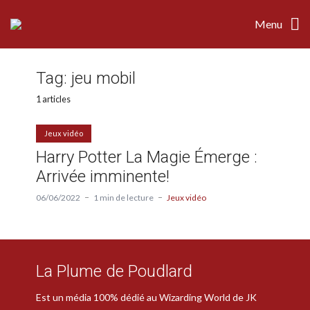
Menu
Tag:
jeu mobil
1 articles
Jeux vidéo
Harry Potter La Magie Émerge :
Arrivée imminente!
06/06/2022
1 min de lecture
Jeux vidéo
La Plume de Poudlard
Est un média 100% dédié au Wizarding World de JK