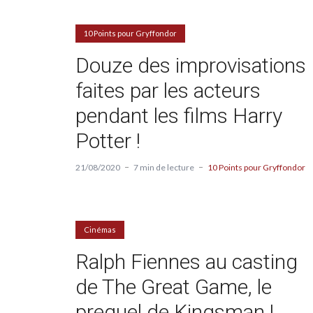
10 Points pour Gryffondor
Douze des improvisations
faites par les acteurs
pendant les films Harry
Potter !
21/08/2020
7 min de lecture
10 Points pour Gryffondor
Cinémas
Ralph Fiennes au casting
de The Great Game, le
prequel de Kingsman !