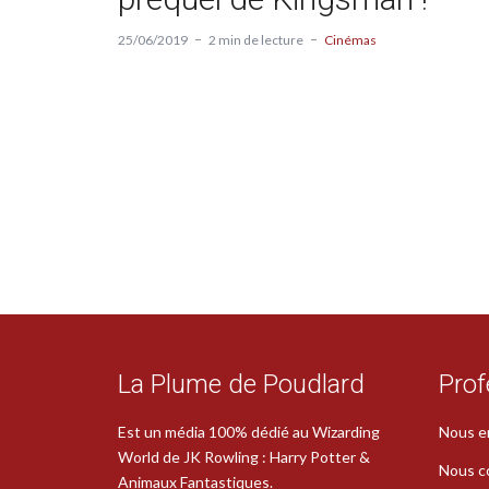
25/06/2019
2 min de lecture
Cinémas
La Plume de Poudlard
Prof
Est un média 100% dédié au Wizarding
Nous e
World de JK Rowling : Harry Potter &
Nous c
Animaux Fantastiques.