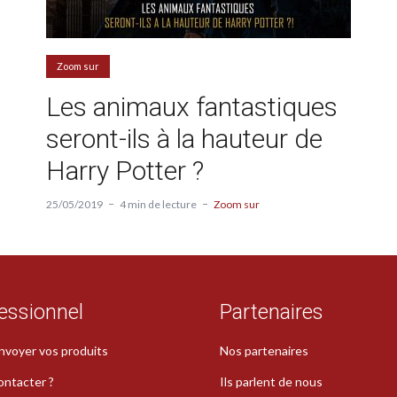
Zoom sur
Les animaux fantastiques
seront-ils à la hauteur de
Harry Potter ?
25/05/2019
4 min de lecture
Zoom sur
essionnel
Partenaires
nvoyer vos produits
Nos partenaires
ontacter ?
Ils parlent de nous