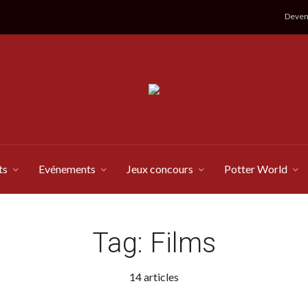
Devene
ts
Evénements
Jeux concours
Potter World
Tag:
Films
14 articles