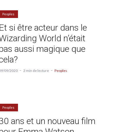
Peoples
Et si être acteur dans le
Wizarding World n’était
pas aussi magique que
cela?
09/09/2020
2 min de lecture
Peoples
Peoples
30 ans et un nouveau film
pour Emma Watson