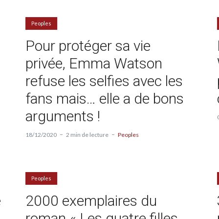
Peoples
Pour protéger sa vie
privée, Emma Watson
refuse les selfies avec les
fans mais… elle a de bons
arguments !
18/12/2020
2 min de lecture
Peoples
Peoples
e
2000 exemplaires du
roman « Les quatre filles