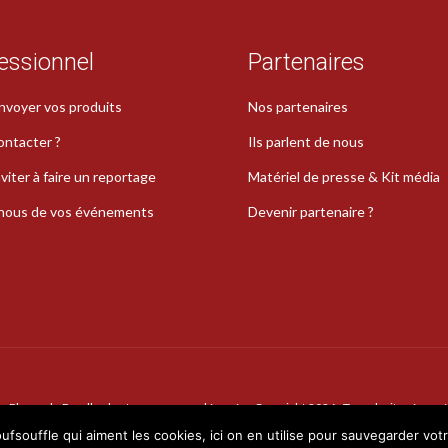
essionnel
Partenaires
nvoyer vos produits
Nos partenaires
ontacter ?
Ils parlent de nous
viter à faire un reportage
Matériel de presse & Kit média
-nous de vos événements
Devenir partenaire ?
La Plume de Poudlard est une marque déposée · Copyright 2026 · Tous droits réservé
oufsouffle qui aiment les cookies, ici on en utilise pour sauvegarder vot