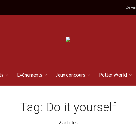
Devene
ts
Evénements
Jeux concours
Potter World
Tag:
Do it yourself
2 articles