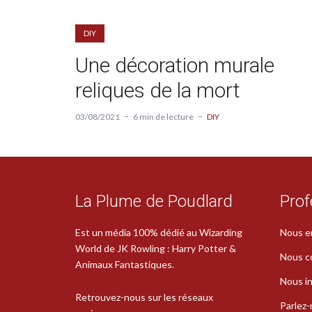
DIY
Une décoration murale
reliques de la mort
03/08/2021
6 min de lecture
DIY
La Plume de Poudlard
Prof
Est un média 100% dédié au Wizarding
Nous e
World de JK Rowling : Harry Potter &
Nous c
Animaux Fantastiques.
Nous in
Retrouvez-nous sur les réseaux
Parlez