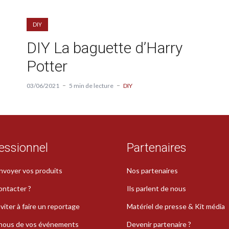
DIY
DIY La baguette d’Harry
Potter
03/06/2021
5 min de lecture
DIY
essionnel
Partenaires
nvoyer vos produits
Nos partenaires
ontacter ?
Ils parlent de nous
viter à faire un reportage
Matériel de presse & Kit média
-nous de vos événements
Devenir partenaire ?