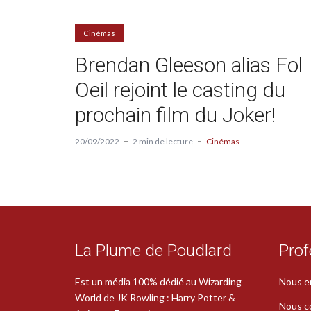
Cinémas
Brendan Gleeson alias Fol
Oeil rejoint le casting du
prochain film du Joker!
20/09/2022
2 min de lecture
Cinémas
La Plume de Poudlard
Prof
Est un média 100% dédié au Wizarding
Nous e
World de JK Rowling : Harry Potter &
Nous c