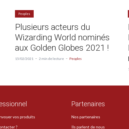
Peoples
Plusieurs acteurs du
Wizarding World nominés
aux Golden Globes 2021 !
15/02/2021
2 min de lecture
Peoples
essionnel
Partenaires
nvoyer vos produits
Nos partenaires
ontacter ?
Ils parlent de nous