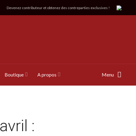
Devenez contributeur et obtenez des contreparties exclusives !
Boutique
A propos
Menu
vril :