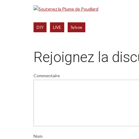
,
,
DIY
LIVE
Sylvoe
Rejoignez la dis
Commentaire
Nom