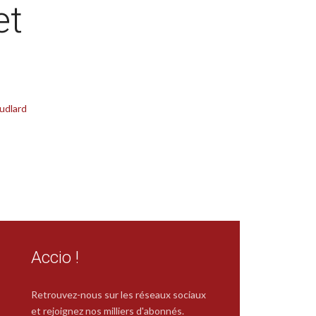
et
udlard
Accio !
Retrouvez-nous sur les réseaux sociaux
et rejoignez nos milliers d'abonnés.