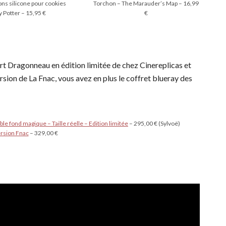
ons silicone pour cookies
Torchon – The Marauder’s Map – 16,99
y Potter – 15,95 €
€
rt Dragonneau en édition limitée de chez Cinereplicas et
rsion de La Fnac, vous avez en plus le coffret blueray des
le fond magique – Taille réelle – Edition limitée
– 295,00 € (Sylvoë)
ersion Fnac
– 329,00 €