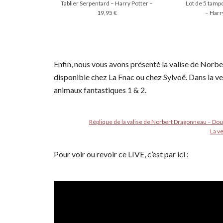
Tablier Serpentard – Harry Potter –
Lot de 5 tamp
19,95 €
– Harr
Enfin, nous vous avons présenté la valise de Norbe
disponible chez La Fnac ou chez Sylvoë. Dans la ve
animaux fantastiques 1 & 2.
Réplique de la valise de Norbert Dragonneau – Doub
La v
Pour voir ou revoir ce LIVE, c’est par ici :