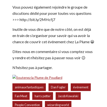
Vous pouvez également rejoindre le groupe de
discutions dédié pour poser toutes vos questions
>>> http://bit.ly/2MHcfj7
Inutile de vous dire que de notre côté, on est déjà
en train de s’organiser pour savoir qui va avoir la
chance de couvrir cet événement chez La Plume 😀
Dites-nous en commentaire si vous comptez vous
y rendre et n’hésitez pas à passer nous voir 😉
N’hésitez pas à partager.
,
,
,
animaux fantastiques
Dan Fogler
événement
,
,
,
Fan Meet
harry potter
Jacob Kowalski
,
People Convention
wizarding world