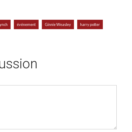
,
,
,
,
Lynch
événement
Ginnie Weasley
harry potter
cussion