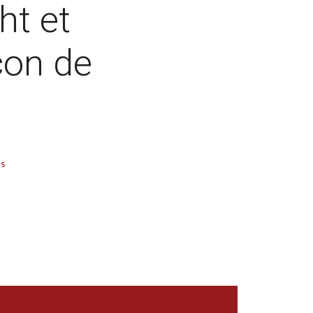
ht et
con de
es