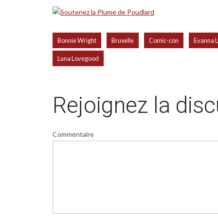
,
,
,
Bonnie Wright
Bruxelle
Comic-con
Evanna 
Luna Lovegood
Rejoignez la dis
Commentaire