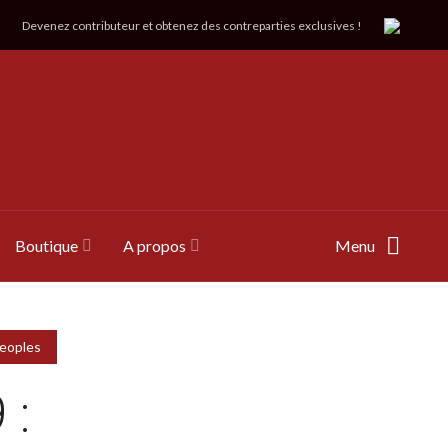
Devenez contributeur et obtenez des contreparties exclusives !
Boutique
A propos
Menu
eoples
 :