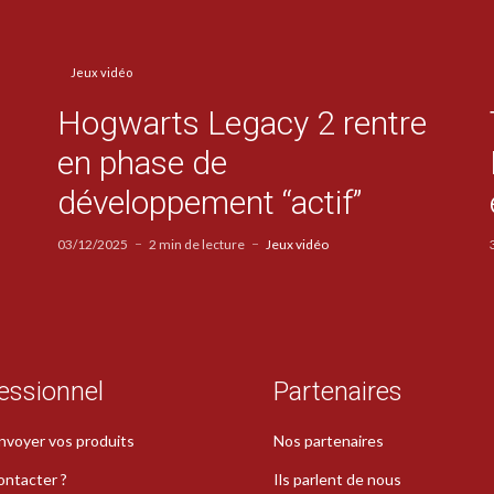
Jeux vidéo
Hogwarts Legacy 2 rentre
en phase de
développement “actif”
03/12/2025
2 min de lecture
Jeux vidéo
essionnel
Partenaires
nvoyer vos produits
Nos partenaires
ontacter ?
Ils parlent de nous