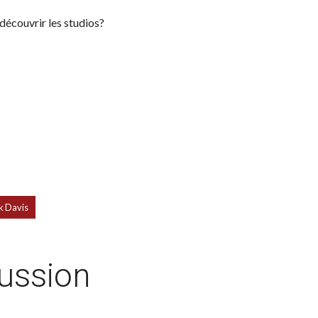
découvrir les studios?
k Davis
cussion