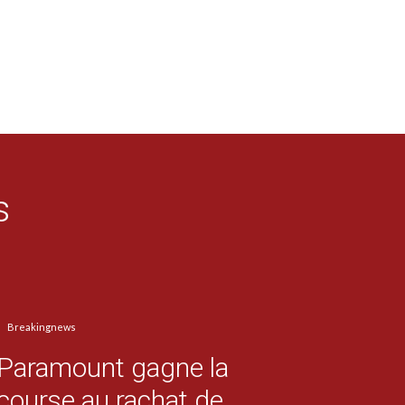
s
Breakingnews
Paramount gagne la
course au rachat de