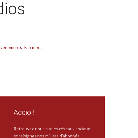
dios
Evénements
Fan meet
Accio !
Retrouvez-nous sur les réseaux sociaux
et rejoignez nos milliers d'abonnés.