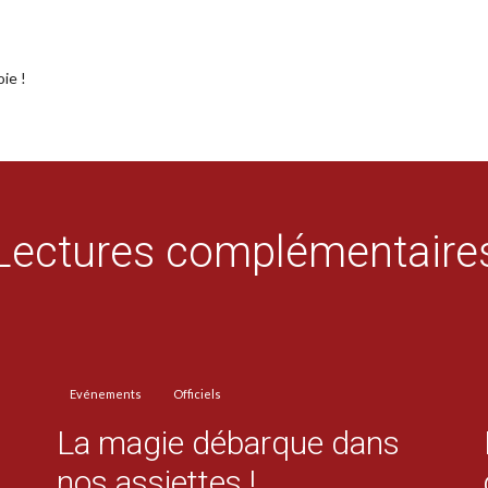
ie !
Lectures complémentaire
Evénements
Officiels
La magie débarque dans
nos assiettes !