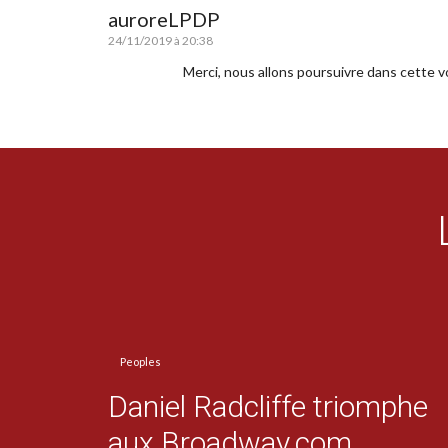
auroreLPDP
24/11/2019 à 20:38
Merci, nous allons poursuivre dans cette vo
Peoples
Daniel Radcliffe triomphe
aux Broadway.com