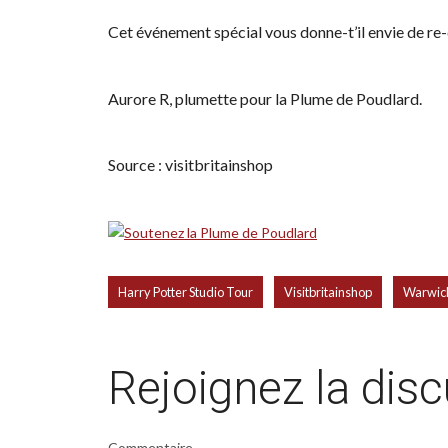
Cet événement spécial vous donne-t’il envie de re-
Aurore R, plumette pour la Plume de Poudlard.
Source : visitbritainshop
,
,
Harry Potter Studio Tour
Visitbritainshop
Warwic
Rejoignez la dis
Commentaire