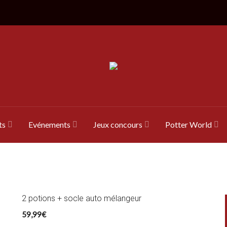
ts
Evénements
Jeux concours
Potter World
2 potions + socle auto mélangeur
59,99
€