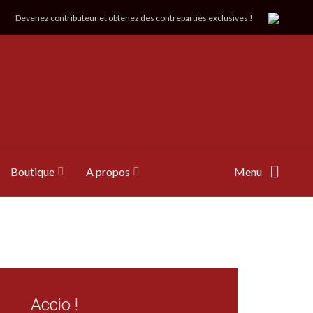
Devenez contributeur et obtenez des contreparties exclusives !
Boutique
A propos
Menu
Accio !