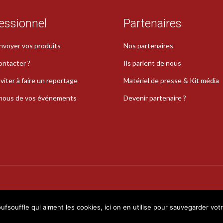
essionnel
Partenaires
nvoyer vos produits
Nos partenaires
ontacter ?
Ils parlent de nous
viter à faire un reportage
Matériel de presse & Kit média
-nous de vos événements
Devenir partenaire ?
La Plume de Poudlard est une marque déposée · Copyright 2026 · Tous droits réservé
oufsouffle qui aiment les cookies, ici on en utilise pour sauvegarder vot