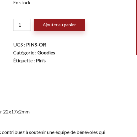
En stock
quantité
Ajouter au panier
de
Pin's
Or
UGS :
PINS-OR
Catégorie :
Goodies
Étiquette :
Pin's
r or 22x17x2mm
 contribuez à soutenir une équipe de bénévoles qui