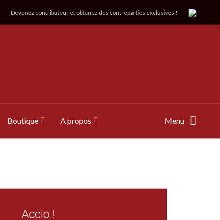
Devenez contributeur et obtenez des contreparties exclusives !
Boutique
A propos
Menu
Accio !