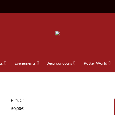
ts
Evénements
Jeux concours
Potter World
Pin’s Or
50,00
€