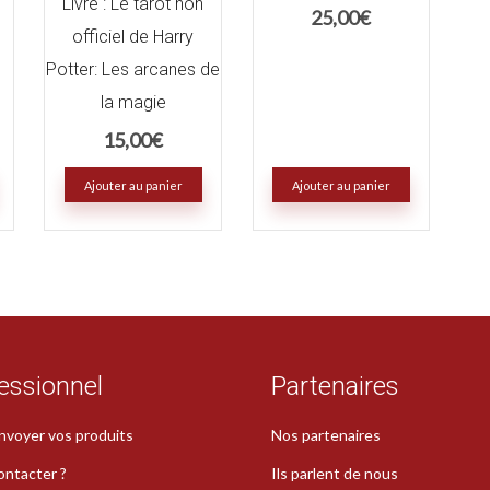
Livre : Le tarot non
25,00
€
officiel de Harry
Potter: Les arcanes de
la magie
15,00
€
Ajouter au panier
Ajouter au panier
essionnel
Partenaires
nvoyer vos produits
Nos partenaires
ontacter ?
Ils parlent de nous