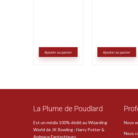
Ajouter au panier
Ajouter au panier
La Plume de Poudlard
Prof
Est un média 100% dédié au Wizarding
Nous e
World de JK Rowling : Harry Potter &
Nous c
Animaux Fantastiques.