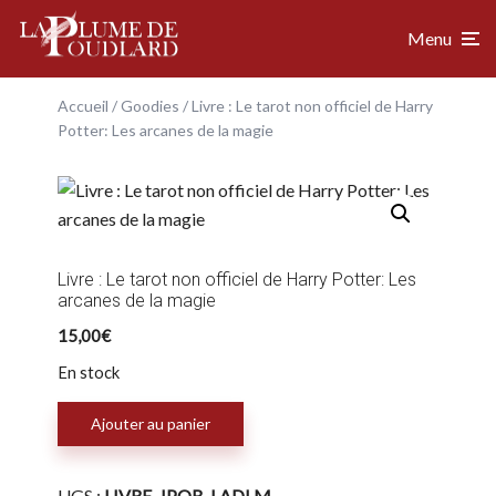
Menu
Accueil
/
Goodies
/ Livre : Le tarot non officiel de Harry
Potter: Les arcanes de la magie
Livre : Le tarot non officiel de Harry Potter: Les
arcanes de la magie
15,00
€
En stock
quantité
Ajouter au panier
de
Livre
:
Le
UGS :
LIVRE-JPQB-LADLM