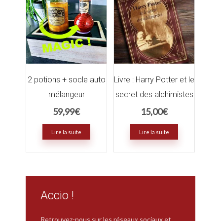
2 potions + socle auto
Livre : Harry Potter et le
mélangeur
secret des alchimistes
59,99
€
15,00
€
Lire la suite
Lire la suite
Accio !
Retrouvez-nous sur les réseaux sociaux et