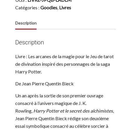
tarot
non
Catégories :
Goodies
,
Livres
officiel
de
Harry
Description
Potter:
Les
arcanes
de
Description
la
magie
Livre : Les arcanes de la magie pour le Jeu de tarot
de divination inspiré des personnages de la saga
Harry Potter.
De Jean Pierre Quentin Bieck
Un an après la sortie de son premier ouvrage
consacré à l’univers magique de J. K.
Rowling,
Harry Potter et le secret des alchimistes
,
Jean Pierre Quentin Bieck rédige son deuxième
essai symbolique consacré au célèbre sorcier à