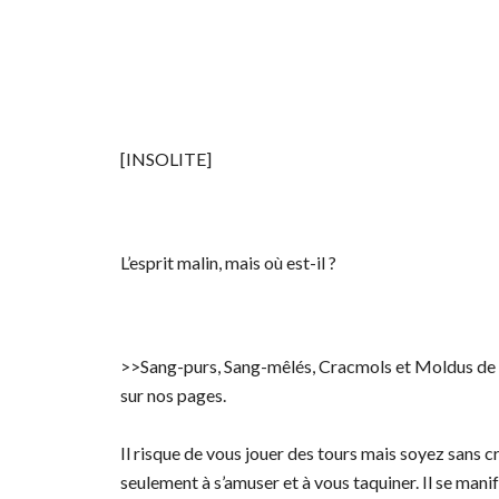
[INSOLITE]
L’esprit malin, mais où est-il ?
>>Sang-purs, Sang-mêlés, Cracmols et Moldus de La 
sur nos pages.
Il risque de vous jouer des tours mais soyez sans cr
seulement à s’amuser et à vous taquiner. Il se manife