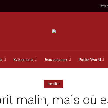
Devene
ts
Evénements
Jeux concours
Potter World
Insolite
rit malin, mais où es