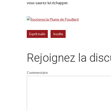
vous saurez lui échapper.
,
Esprit malin
Insolite
Rejoignez la dis
Commentaire