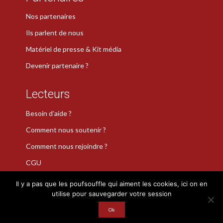
Nos partenaires
Ils parlent de nous
Matériel de presse & Kit média
Devenir partenaire ?
Lecteurs
Besoin d’aide ?
Comment nous soutenir ?
Comment nous rejoindre ?
CGU
Il y a pas que les poufsouffle qui aiment les cookies, ici on en
utilise pour sauvegarder votre session
La Plume de Poudlard est une marque déposée · Copyright 2026
· Tous droits réservés
Ok