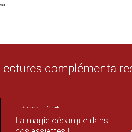
ail.
Lectures complémentaire
Evénements
Officiels
La magie débarque dans
nos assiettes !