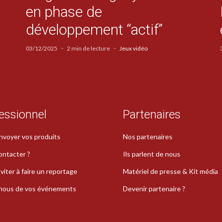
en phase de
développement “actif”
03/12/2025
2 min de lecture
Jeux vidéo
essionnel
Partenaires
nvoyer vos produits
Nos partenaires
ontacter ?
Ils parlent de nous
viter à faire un reportage
Matériel de presse & Kit média
-nous de vos événements
Devenir partenaire ?