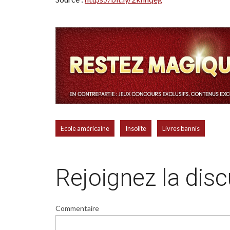
,
,
Ecole américaine
Insolite
Livres bannis
Rejoignez la dis
Commentaire