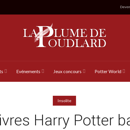
Devene
ts
Evénements
Jeux concours
Potter World
Insolite
livres Harry Potter b