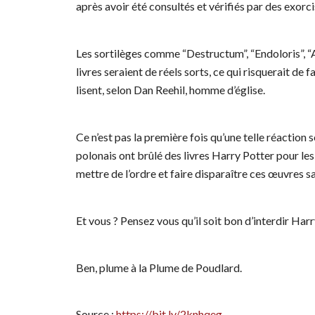
après avoir été consultés et vérifiés par des exorc
Les sortilèges comme “Destructum”, “Endoloris”, “A
livres seraient de réels sorts, ce qui risquerait de 
lisent, selon Dan Reehil, homme d’église.
Ce n’est pas la première fois qu’une telle réaction s
polonais ont brûlé des livres Harry Potter pour les
mettre de l’ordre et faire disparaître ces œuvres sa
Et vous ? Pensez vous qu’il soit bon d’interdir Harr
Ben, plume à la Plume de Poudlard.
Source :
https://bit.ly/2knhqeg