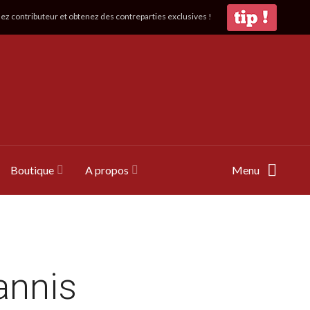
z contributeur et obtenez des contreparties exclusives !
Boutique
A propos
Menu
annis