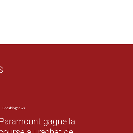
s
Breakingnews
Paramount gagne la
course au rachat de