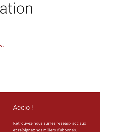
ation
ews
Accio !
Retrouvez-nous sur les réseaux sociaux
et rejoignez nos milliers d'abonnés.