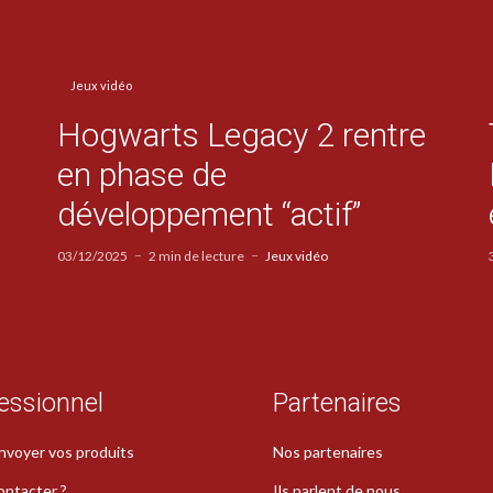
Jeux vidéo
Hogwarts Legacy 2 rentre
en phase de
développement “actif”
03/12/2025
2 min de lecture
Jeux vidéo
essionnel
Partenaires
nvoyer vos produits
Nos partenaires
ontacter ?
Ils parlent de nous