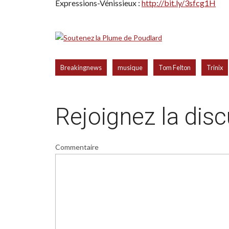
Expressions-Vénissieux :
http://bit.ly/3sfcg1H
,
,
,
Breakingnews
musique
Tom Felton
Trinix
Rejoignez la dis
Commentaire