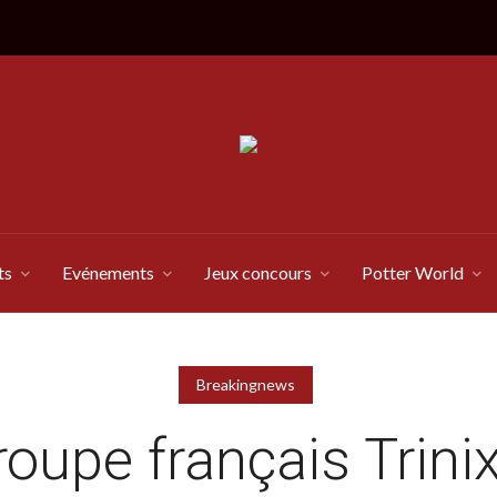
ts
Evénements
Jeux concours
Potter World
Breakingnews
roupe français Trinix