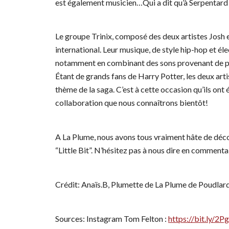
est également musicien…Qui a dit qu’à Serpentard i
Le groupe Trinix, composé des deux artistes Josh e
international. Leur musique, de style hip-hop et é
notamment en combinant des sons provenant de pa
Étant de grands fans de Harry Potter, les deux artis
thème de la saga. C’est à cette occasion qu’ils ont é
collaboration que nous connaîtrons bientôt!
A La Plume, nous avons tous vraiment hâte de déco
“Little Bit”. N’hésitez pas à nous dire en comment
Crédit: Anaïs.B, Plumette de La Plume de Poudlar
Sources: Instagram Tom Felton :
https://bit.ly/2P