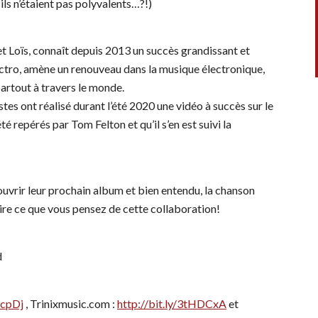
ls n’étaient pas polyvalents…?!)
t Loïs, connaît depuis 2013 un succès grandissant et
lectro, amène un renouveau dans la musique électronique,
rtout à travers le monde.
tes ont réalisé durant l’été 2020 une vidéo à succès sur le
té repérés par Tom Felton et qu’il s’en est suivi la
uvrir leur prochain album et bien entendu, la chanson
aire ce que vous pensez de cette collaboration!
d
gcpDj
, Trinixmusic.com :
http://bit.ly/3tHDCxA
et