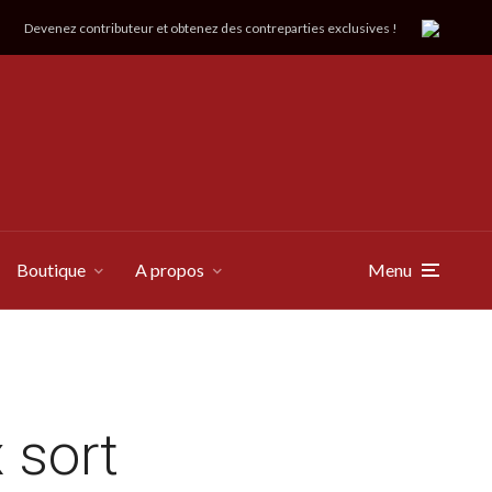
Devenez contributeur et obtenez des contreparties exclusives !
Boutique
A propos
Menu
 sort