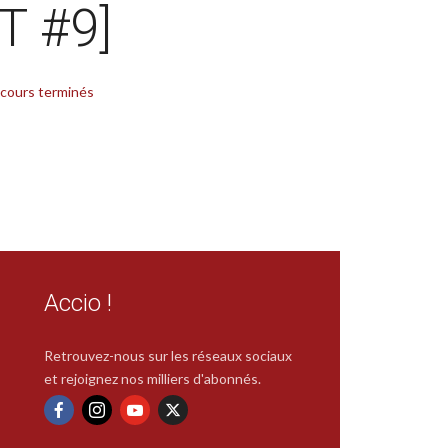
T #9]
cours terminés
Accio !
Retrouvez-nous sur les réseaux sociaux
et rejoignez nos milliers d'abonnés.