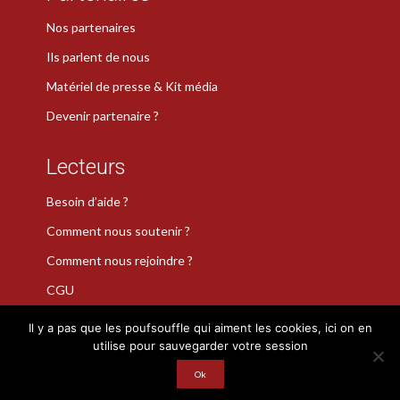
Nos partenaires
Ils parlent de nous
Matériel de presse & Kit média
Devenir partenaire ?
Lecteurs
Besoin d’aide ?
Comment nous soutenir ?
Comment nous rejoindre ?
CGU
Il y a pas que les poufsouffle qui aiment les cookies, ici on en
utilise pour sauvegarder votre session
La Plume de Poudlard est une marque déposée · Copyright 2026
Ok
· Tous droits réservés