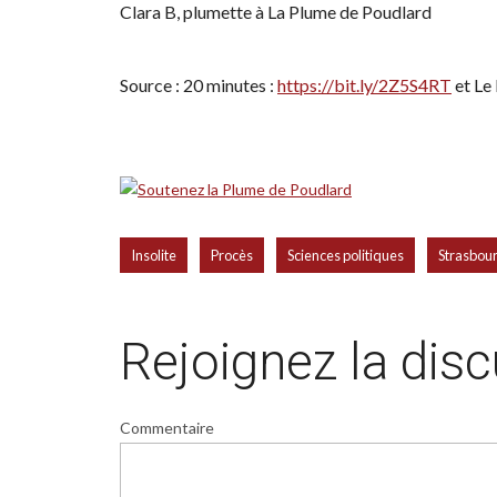
Clara B, plumette à La Plume de Poudlard
Source : 20 minutes :
https://bit.ly/2Z5S4RT
et Le 
,
,
,
Insolite
Procès
Sciences politiques
Strasbou
Rejoignez la dis
Commentaire