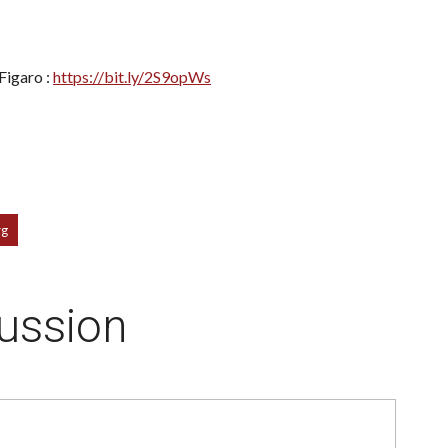
Figaro :
https://bit.ly/2S9opWs
rg
cussion