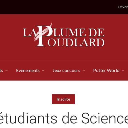
Devene
ts
Evénements
Jeux concours
Potter World
Insolite
étudiants de Scienc