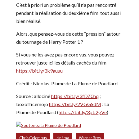
C’est à priori un problème qu’il n’a pas rencontré
pendant la réalisation du deuxième film, tout aussi
bien réalisé.
Alors, que pensez-vous de cette “pression” autour
du tournage de Harry Potter 1 ?
Si vous ne les avez pas encore vus, vous pouvez
retrouver juste ici les détails cachés du film :
https://bit.ly/3k9auuu
Crédit : Nicolas, Plume de La Plume de Poudlard
Source : allociné
https://bit.ly/3fDZ0hq
;
boxofficemojo
https://bit.ly/2VGGSdM
: La
Plume de Poudlard (
https://bit.ly/3pb2gVe
)
,
,
Chris Colombus
cinéma
Warner Bros